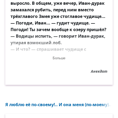
выросло. В общем, уже вечер, Иван-дурак
замахался рубить, перед ним вместо
трёхглавого Змея уже стоглавое чудище...
― Погоди, Иван... — гудит чудище. —
Погоди! Ты зачем вообще к озеру пришёл?
― Водицы испить, — говорит Иван-дурак,
утирая взмокший лоб.
― И что? — спрашивает чудище с
нескрываемым интересом. — Я тебе пить
Больше
не давал?
Анекдот
Я люблю её по-своему!.. И она меня (по-моему)...