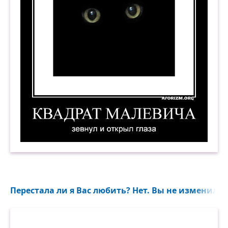
Квадрат Малевича зевнул и открыл глаза. Дем
Перестала ли я Вас любить? Нет. Вы не изменились