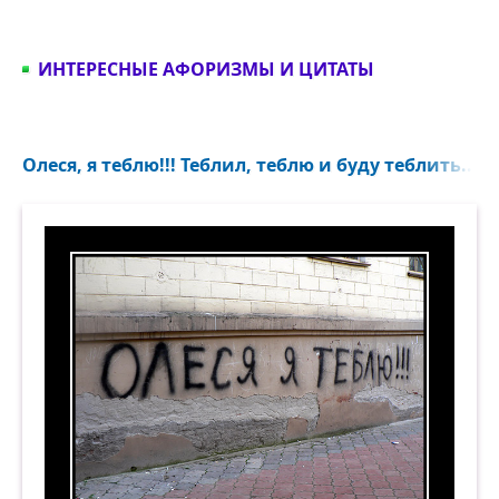
ИНТЕРЕСНЫЕ АФОРИЗМЫ И ЦИТАТЫ
Олеся, я теблю!!! Теблил, теблю и буду теблить...