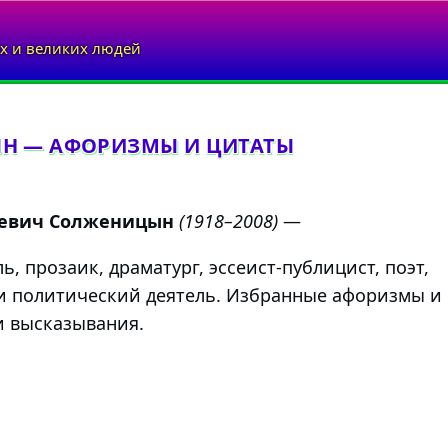
х и великих людей
Н — АФОРИЗМЫ И ЦИТАТЫ
аевич Солженицын
(1918–2008)
—
ь, прозаик, драматург, эссеист-публицист, поэт,
 политический деятель. Избранные афоризмы и
и высказывания.