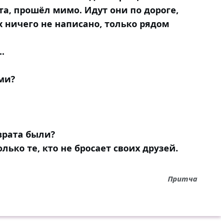
та, прошёл мимо. Идут они по дороге,
х ничего не написано, только рядом
.
ми?
 врата были?
олько те, кто не бросает своих друзей.
Притча