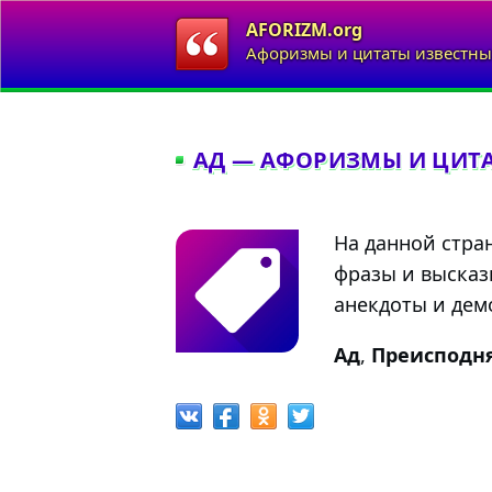
AFORIZM.org
Афоризмы и цитаты известны
АД — АФОРИЗМЫ И ЦИТ
На данной стра
фразы и высказ
анекдоты и демо
Ад
,
Преисподн