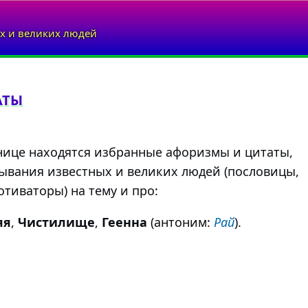
х и великих людей
АТЫ
нице находятся избранные афоризмы и цитаты,
ывания известных и великих людей (пословицы,
тиваторы) на тему и про:
яя
,
Чистилище
,
Геенна
(антоним:
Рай
).