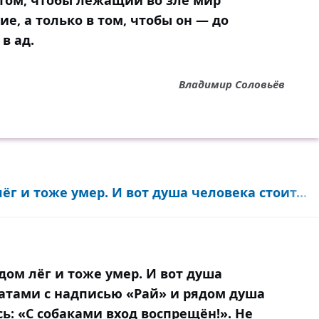
 том, чтобы лежащий во зле мир
ие, а только в том, чтобы он — до
в ад.
Владимир Соловьёв
ёг и тоже умер. И вот душа человека стоит...
ядом лёг и тоже умер. И вот душа
ратами с надписью «Рай» и рядом душа
сь: «С собаками вход воспрещён!». Не