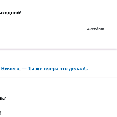
ыходной!
Анекдот
Ничего. — Ты же вчера это делал!..
шь?
!