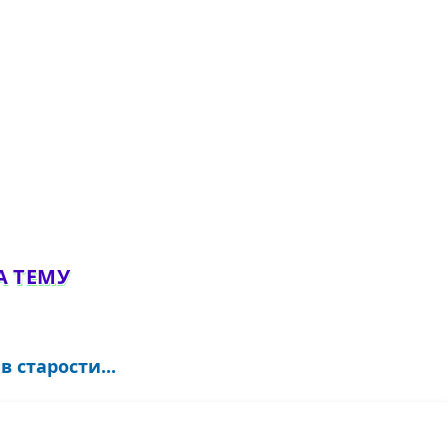
А ТЕМУ
 старости...