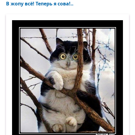
В жопу всё! Теперь я сова!..