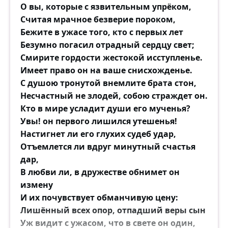
О вы, которые с язвительным упрёком,
Считая мрачное безверие пороком,
Бежите в ужасе того, кто с первых лет
Безумно погасил отрадный сердцу свет;
Смирите гордости жестокой исступленье.
Имеет право он на ваше снисхожденье.
С душою тронутой внемлите брата стон,
Несчастный не злодей, собою страждет он.
Кто в мире усладит души его мученья?
Увы! он первого лишился утешенья!
Настигнет ли его глухих судеб удар,
Отъемлется ли вдруг минутный счастья
дар,
В любви ли, в дружестве обнимет он
измену
И их почувствует обманчивую цену:
Лишённый всех опор, отпадший веры сын
Уж видит с ужасом, что в свете он один,