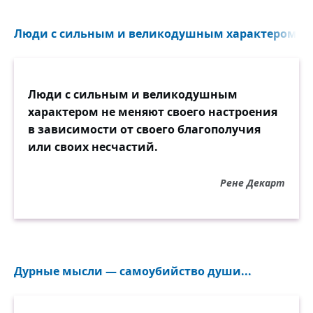
умиленью,
Люди с сильным и великодушным характером не 
С досадой тихому внимает он моленью.
«Счастливцы! — мыслит он, — почто не
можно мне
Страстей бунтующих в смиренной
Люди с сильным и великодушным
тишине,
характером не меняют своего настроения
Забыв о разуме и немощном и строгом,
в зависимости от своего благополучия
С одной лишь верою повергнуться пред
или своих несчастий.
богом!»
Напрасный сердца крик! нет, нет! не
Рене Декарт
суждено
Ему блаженство знать! безверие одно,
По жизненной стезе во мраке вождь
унылый,
Несчастного влечёт до хладных врат
Дурные мысли — самоубийство души...
могилы,
И что зовёт его в пустыне гробовой —