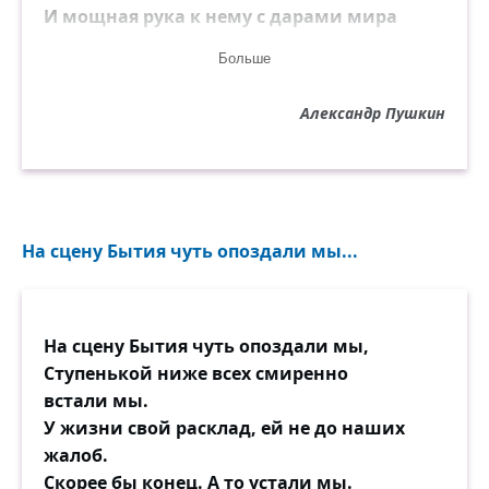
И мощная рука к нему с дарами мира
Не простирается из-за пределов мира…
Больше
Напрасно в пышности свободной
простоты
Александр Пушкин
Природы перед ним открыты красоты;
Напрасно вкруг себя печальный взор он
водит:
Ум ищет божества, а сердце не находит.
На сцену Бытия чуть опоздали мы...
Несчастия, страстей и немощей сыны,
Мы все на страшный гроб, родясь,
осуждены.
Всечасно бренных уз готово разрушенье,
На сцену Бытия чуть опоздали мы,
Наш век — неверный день, минутное
Ступенькой ниже всех смиренно
волненье,
встали мы.
Когда, холодной тьмой объемля грозно
У жизни свой расклад, ей не до наших
нас,
жалоб.
Завесу вечности колеблет смертный час,
Скорее бы конец. А то устали мы.