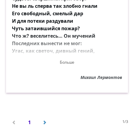
Не вы ль сперва так злобно гнали
Его свободный, смелый дар
И для потехи раздували
Чуть затаившийся пожар?
Что ж? веселитесь… Он мучений
Последних вынести не мог:
Угас, как светоч, дивный гений,
Увял торжественный венок.
Больше
Его убийца хладнокровно
Михаил Лермонтов
Навёл удар… спасенья нет:
Пустое сердце бьётся ровно,
В руке не дрогнул пистолет.
И что за диво?.. издалёка,
Подобный сотням беглецов,
На ловлю счастья и чинов
1/3
1
Заброшен к нам по воле рока;
Смеясь, он дерзко презирал