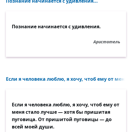
Познание начинается с удивления...
Тогда напрасно вы прибегнете к
злословью:
Оно вам не поможет вновь,
И вы не смоете всей вашей чёрной кровью
Познание начинается с удивления.
Поэта праведную кровь!
Аристотель
Если я человека люблю, я хочу, чтоб ему от меня с
Если я человека люблю, я хочу, чтоб ему от
меня стало лучше — хотя бы пришитая
пуговица. От пришитой пуговицы — до
всей моей души.