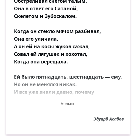
Обстреливал снегом талым.
Она в ответ его Сатаной,
Скелетом и Зубоскалом.
Когда он стекло мячом разбивал,
Она его уличала.
А он ей на косы жуков сажал,
Совал ей лягушек и хохотал,
Когда она верещала.
Ей было пятнадцать, шестнадцать — ему,
Но он не менялся никак.
И все уже знали давно, почему
Он ей не сосед, а враг.
Больше
Он Бомбой её по-прежнему звал,
Эдуард Асадов
Вгонял насмешками в дрожь.
И только снегом уже не швырял