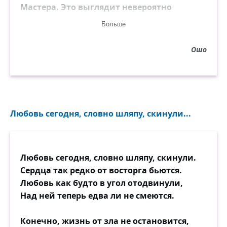
Мастера. Это выглядит невероятно
жестоко и сурово, но я делаю это, потому
Больше
что люблю вас, а люди, которые этого не
сделали, не любят и никогда не любили
Ошо
вас. Они любили только себя, им
нравилось иметь большую толпу вокруг
себя — и чем многочисленней была толпа,
тем толще становилось их эго.
Любовь сегодня, словно шляпу, скинули...
Любовь сегодня, словно шляпу, скинули.
Сердца так редко от восторга бьются.
Любовь как будто в угол отодвинули,
Над ней теперь едва ли не смеются.
Конечно, жизнь от зла не остановится,