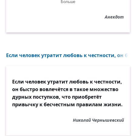
Больше
• спокойно воспринимать критику,
Анекдот
• относиться к своему бедному другу так
же, как и к богатому,
• обойтись без лжи и обмана,
Если человек утратит любовь к честности, он быст
• бороться со стрессом без лекарств,
• расслабиться без выпивки,
Если человек утратит любовь к честности,
он быстро вовлечётся в такое множество
• заснуть без таблеток,
дурных поступков, что приобретёт
привычку к бесчестным правилам жизни.
• искренне сказать, что у вас нет
предубеждений против цвета кожи,
религиозных убеждений, сексуальной
Николай Чернышевский
ориентации или политики,