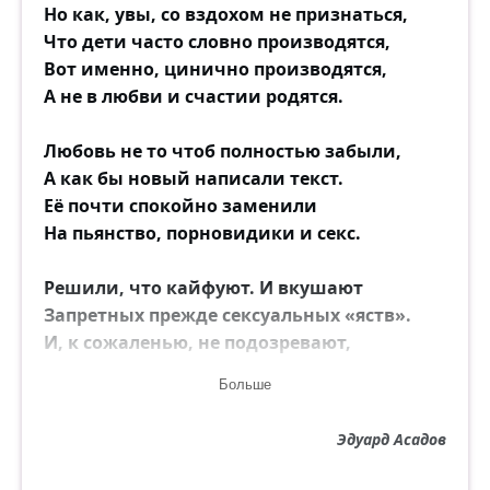
Но как, увы, со вздохом не признаться,
Что дети часто словно производятся,
Вот именно, цинично производятся,
А не в любви и счастии родятся.
Любовь не то чтоб полностью забыли,
А как бы новый написали текст.
Её почти спокойно заменили
На пьянство, порновидики и секс.
Решили, что кайфуют. И вкушают
Запретных прежде сексуальных «яств».
И, к сожаленью, не подозревают,
Что может быть отчаянно теряют
Больше
Редчайшее богатство из богатств.
Эдуард Асадов
Считают так: свобода есть свобода!
Ну чем мы хуже зарубежных стран?!