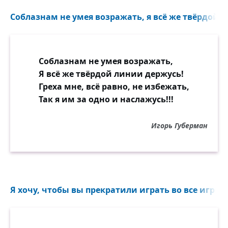
Ирод пьёт. Бабы прячут ребят.
Даже не спрашивай почему! —
Кто грядёт — никому непонятно:
Соблазнам не умея возражать, я всё же твёрдой л
Сердито шагнула ближе
мы не знаем примет, и сердца
И вдруг, заплакав, прижалась к нему:
могут вдруг не признать пришлеца.
— Мой! Не отдам, не отдам никому!
Как я тебя ненавижу!
Соблазнам не умея возражать,
Но, когда на дверном сквозняке
Я всё же твёрдой линии держусь!
из тумана ночного густого
Греха мне, всё равно, не избежать,
возникает фигура в платке,
Так я им за одно и наслажусь!!!
и Младенца, и Духа Святого
ощущаешь в себе без стыда;
Игорь Губерман
смотришь в небо и видишь — звезда.
Я хочу, чтобы вы прекратили играть во все игры 