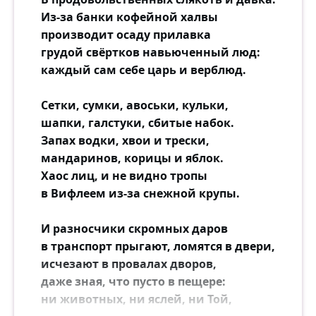
Ей девятнадцать. Двадцать — ему.
Из-за банки кофейной халвы
Они студенты уже.
производит осаду прилавка
Но тот же холод на их этаже,
грудой свёртков навьюченный люд:
Недругам мир ни к чему.
каждый сам себе царь и верблюд.
Теперь он Бомбой её не звал,
Сетки, сумки, авоськи, кульки,
Не корчил, как в детстве, рожи,
шапки, галстуки, сбитые набок.
А тётей Химией величал,
Запах водки, хвои и трески,
И тётей Колбою тоже.
мандаринов, корицы и яблок.
Хаос лиц, и не видно тропы
Она же, гневом своим полна,
в Вифлеем из-за снежной крупы.
Привычкам не изменяла:
И так же сердилась: — У, Сатана! —
И разносчики скромных даров
И так же его презирала.
в транспорт прыгают, ломятся в двери,
исчезают в провалах дворов,
Был вечер, и пахло в садах весной.
даже зная, что пусто в пещере:
Дрожала звезда, мигая…
ни животных, ни яслей, ни Той,
Шёл паренёк с девчонкой одной,