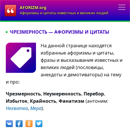
AFORIZM.org
Афоризмы и цитаты известных и великих людей
ЧРЕЗМЕРНОСТЬ — АФОРИЗМЫ И ЦИТАТЫ
На данной странице находятся
избранные афоризмы и цитаты,
фразы и высказывания известных и
великих людей (пословицы,
анекдоты и демотиваторы) на тему
и про:
Чрезмерность
,
Неумеренность
,
Перебор
,
Избыток
,
Крайность
,
Фанатизм
(антоним:
Нехватка
,
Мера
).