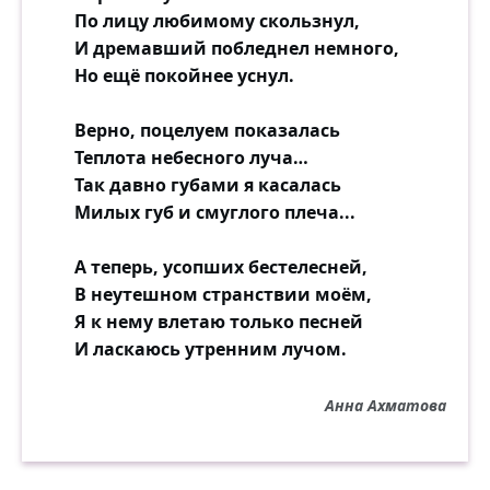
По лицу любимому скользнул,
И дремавший побледнел немного,
Но ещё покойнее уснул.
Верно, поцелуем показалась
Теплота небесного луча…
Так давно губами я касалась
Милых губ и смуглого плеча...
А теперь, усопших бестелесней,
В неутешном странствии моём,
Я к нему влетаю только песней
И ласкаюсь утренним лучом.
Анна Ахматова