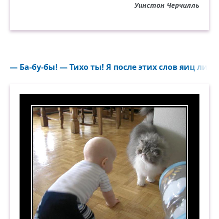
Уинстон Черчилль
— Ба-бу-бы! — Тихо ты! Я после этих слов яиц лиши