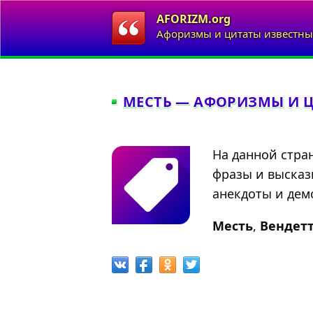
AFORIZM.org
Афоризмы и цитаты известны
МЕСТЬ — АФОРИЗМЫ И 
На данной стра
фразы и высказ
анекдоты и демо
Месть
,
Вендет