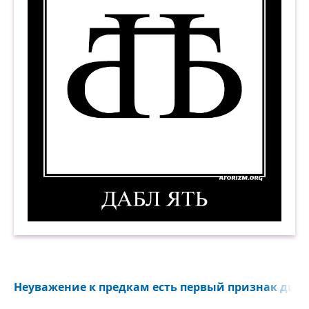
Дабл ять. Демотиватор
Неуважение к предкам есть первый признак дикос