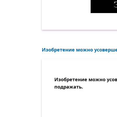
Эволюция. 5. Демотиват
Изобретение можно усоверше
Изобретение можно усо
подражать.