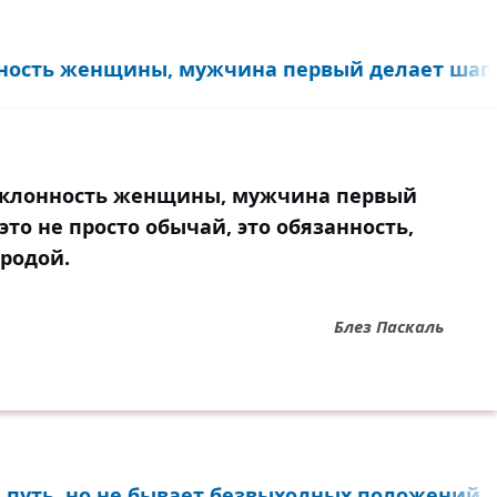
ность женщины, мужчина первый делает шаг..
осклонность женщины, мужчина первый
это не просто обычай, это обязанность,
иродой.
Блез Паскаль
путь, но не бывает безвыходных положений...