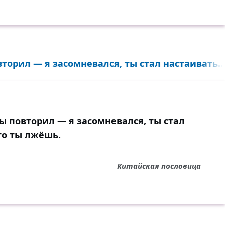
вторил — я засомневался, ты стал настаивать..
ты повторил — я засомневался, ты стал
что ты лжёшь.
Китайская пословица