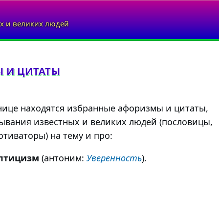
х и великих людей
 И ЦИТАТЫ
нице находятся избранные афоризмы и цитаты,
ывания известных и великих людей (пословицы,
тиваторы) на тему и про:
птицизм
(антоним:
Уверенность
).