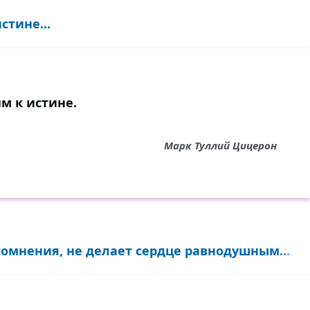
стине...
м к истине.
Марк Туллий Цицерон
омнения, не делает сердце равнодушным...