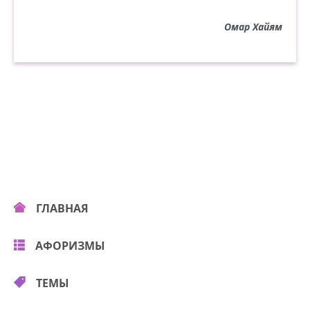
Мело весь месяц в феврале,
И то и дело
Омар Хайям
Свеча горела на столе,
Свеча горела.
ГЛАВНАЯ
АФОРИЗМЫ
ТЕМЫ