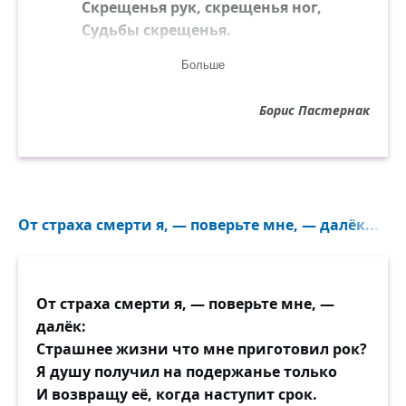
Скрещенья рук, скрещенья ног,
Судьбы скрещенья.
Больше
И падали два башмачка
Со стуком на пол.
Борис Пастернак
И воск слезами с ночника
На платье капал.
И всё терялось в снежной мгле
Седой и белой.
От страха смерти я, — поверьте мне, — далёк...
Свеча горела на столе,
Свеча горела.
На свечку дуло из угла,
От страха смерти я, — поверьте мне, —
И жар соблазна
далёк:
Вздымал, как ангел, два крыла
Страшнее жизни что мне приготовил рок?
Крестообразно.
Я душу получил на подержанье только
И возвращу её, когда наступит срок.