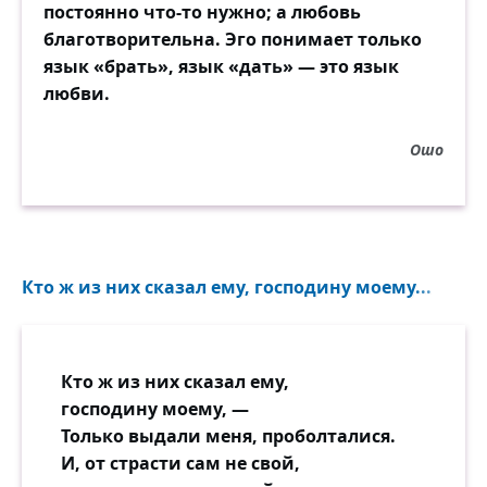
постоянно что-то нужно; а любовь
И человек глядит кругом:
благотворительна. Эго понимает только
Она в момент ухода
язык «брать», язык «дать» — это язык
Всё выворотила вверх дном
любви.
Из ящиков комода.
Ошо
Он бродит, и до темноты
Укладывает в ящик
Раскиданные лоскуты
И выкройки образчик.
Кто ж из них сказал ему, господину моему...
И наколовшись об шитьё
С невынутой иголкой,
Внезапно видит всю её
И плачет втихомолку.
Кто ж из них сказал ему,
господину моему, —
Только выдали меня, проболталися.
И, от страсти сам не свой,