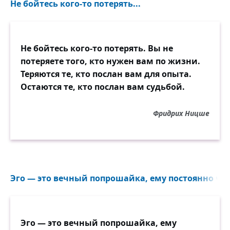
Не бойтесь кого-то потерять...
Ушли на дно его души
Её черты и формы.
В года мытарств, во времена
Не бойтесь кого-то потерять. Вы не
Немыслимого быта
потеряете того, кто нужен вам по жизни.
Она волной судьбы со дна
Теряются те, кто послан вам для опыта.
Была к нему прибита.
Остаются те, кто послан вам судьбой.
Среди препятствий без числа,
Фридрих Ницше
Опасности минуя,
Волна несла её, несла
И пригнала вплотную.
И вот теперь её отъезд,
Эго — это вечный попрошайка, ему постоянно что-
Насильственный, быть может.
Разлука их обоих съест,
Тоска с костями сгложет.
Эго — это вечный попрошайка, ему