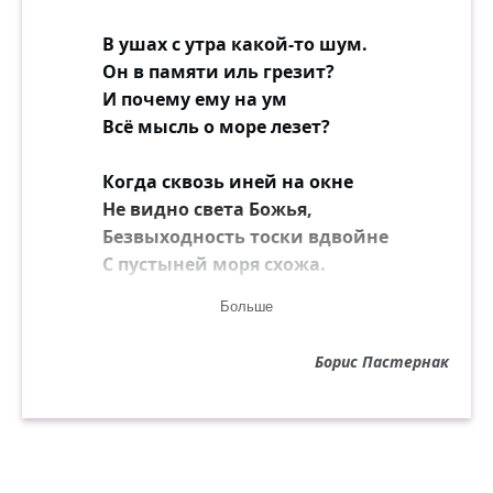
В ушах с утра какой-то шум.
Он в памяти иль грезит?
И почему ему на ум
Всё мысль о море лезет?
Когда сквозь иней на окне
Не видно света Божья,
Безвыходность тоски вдвойне
С пустыней моря схожа.
Больше
Она была так дорога
Ему чертой любою,
Борис Пастернак
Как морю близки берега
Всей линией прибоя.
Как затопляет камыши
Волненье после шторма,