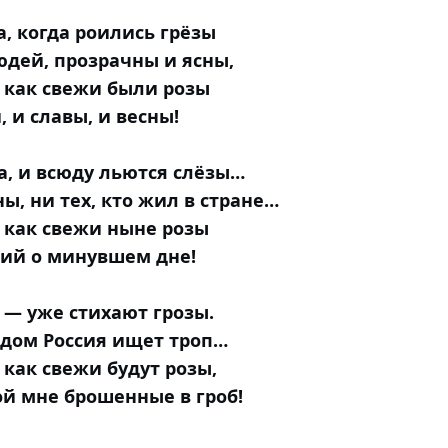
а, когда роились грёзы
юдей, прозрачны и ясны,
 как свежи были розы
 и славы, и весны!
, и всюду льются слёзы…
ны, ни тех, кто жил в стране…
 как свежи ныне розы
ий о минувшем дне!
 — уже стихают грозы.
 дом Россия ищет троп…
 как свежи будут розы,
й мне брошенные в гроб!