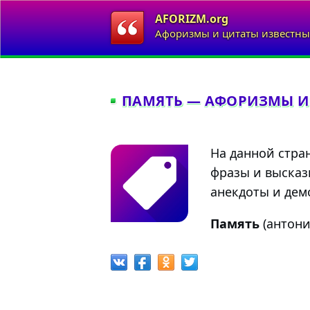
AFORIZM.org
Афоризмы и цитаты известны
ПАМЯТЬ — АФОРИЗМЫ И
На данной стра
фразы и высказ
анекдоты и демо
Память
(антон