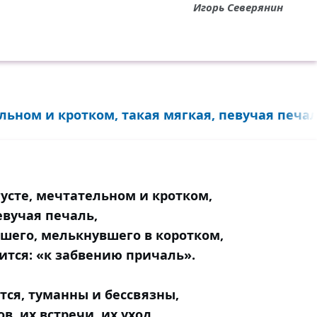
Игорь Северянин
льном и кротком, такая мягкая, певучая печаль
густе, мечтательном и кротком,
евучая печаль,
шего, мелькнувшего в коротком,
ится: «к забвению причаль».
ся, туманны и бессвязны,
в, их встречи, их уход…