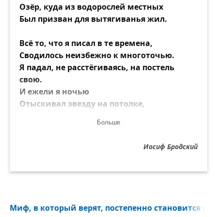
Озёр, куда из водорослей местных
Был призван для вытягиванья жил.
Всё то, что я писал в те времена,
Сводилось неизбежно к многоточью.
Я падал, не расстёгиваясь, на постель
свою.
И ежели я ночью
Отыскивал звезду на потолке,
Она, согласно правилам сгоранья,
Больше
Сбегала на подушку по щеке
Быстрей, чем я загадывал желанье.
Иосиф Бродский
Миф, в который верят, постепенно становится пра