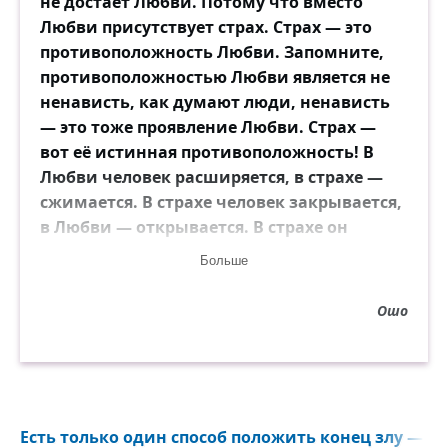
не достаёт Любви. Потому что вместо
Любви присутствует страх. Страх — это
противоположность Любви. Запомните,
противоположностью Любви является не
ненависть, как думают люди, ненависть
— это тоже проявление Любви. Страх —
вот её истинная противоположность! В
Любви человек расширяется, в страхе —
сжимается. В страхе человек закрывается,
в Любви — открывается. В страхе он
сомневается, в Любви — доверяет. В страхе
Больше
человек чувствует себя одиноким, в
Любви он растворяется. Поэтому, когда
Ошо
человек любит, он никогда не спросит о
смысле Жизни. Он знает смысл, ему нет
нужды спрашивать. Смыслом Жизни
является Любовь.
Есть только один способ положить конец злу — д