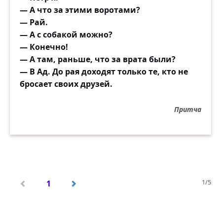
— А что за этими воротами?
— Рай.
— А с собакой можно?
— Конечно!
— А там, раньше, что за врата были?
— В Ад. До рая доходят только те, кто не
бросает своих друзей.
Притча
1/5
1