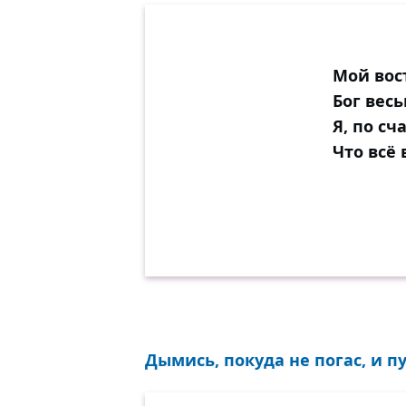
Мой вос
Бог вес
Я, по сч
Что всё 
Дымись, покуда не погас, и п