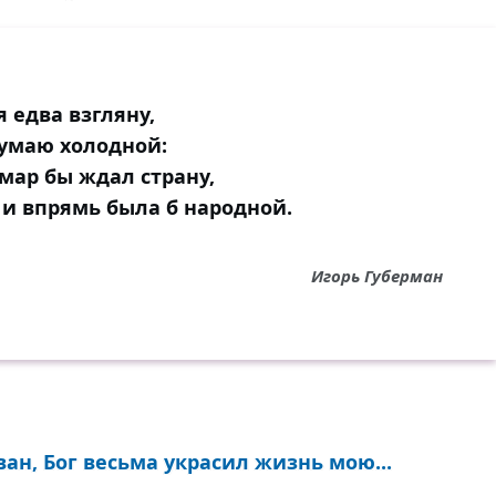
я едва взгляну,
думаю холодной:
мар бы ждал страну,
 и впрямь была б народной.
Игорь Губерман
ан, Бог весьма украсил жизнь мою...