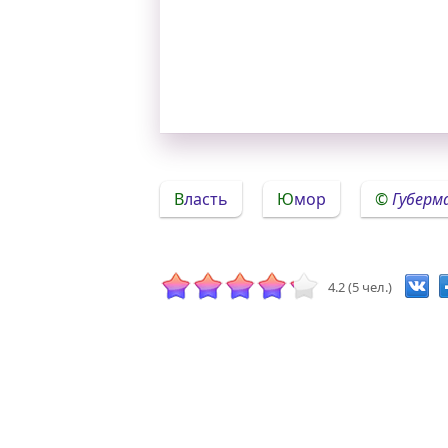
Власть
Юмор
Губерм
4.2 (5 чел.)