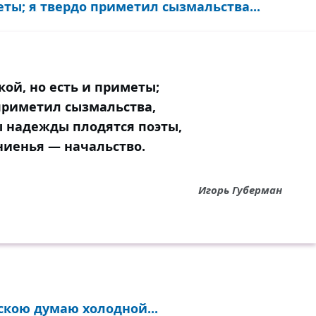
еты; я твердо приметил сызмальства...
кой, но есть и приметы;
приметил сызмальства,
ы надежды плодятся поэты,
гниенья — начальство.
Игорь Губерман
оскою думаю холодной...