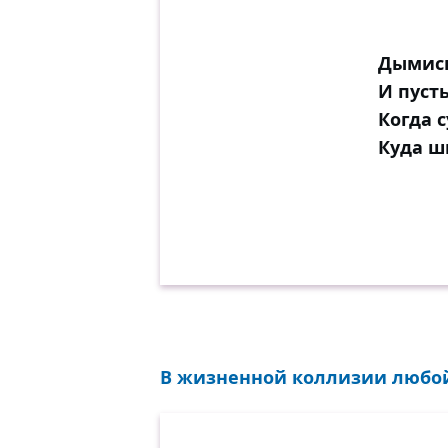
Дымись
И пуст
Когда с
Куда ш
В жизненной коллизии любой 