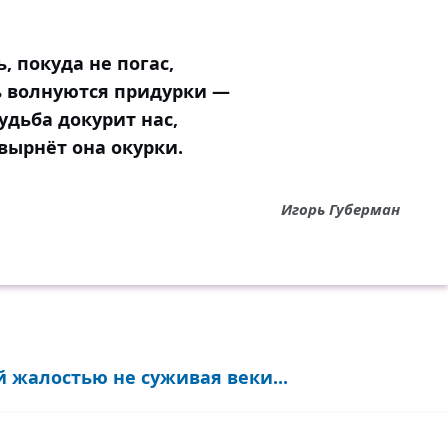
, покуда не погас,
ь волнуются придурки —
удьба докурит нас,
вырнёт она окурки.
Игорь Губерман
жалостью не суживая веки...