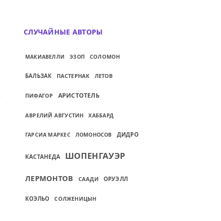
СЛУЧАЙНЫЕ АВТОРЫ
МАКИАВЕЛЛИ
ЭЗОП
СОЛОМОН
БАЛЬЗАК
ПАСТЕРНАК
ЛЕТОВ
ОНЬЯКА И ЧАШКОЙ КОФЕ...
ИЙ: НАШ ПУТЬ ИЗ НИОТКУДА В НИКУДА —
АРИСТОТЕЛЬ
ПИФАГОР
АВРЕЛИЙ АВГУСТИН
ХАББАРД
ДИДРО
ГАРСИА МАРКЕС
ЛОМОНОСОВ
ШОПЕНГАУЭР
КАСТАНЕДА
ЛЕРМОНТОВ
СААДИ
ОРУЭЛЛ
КОЭЛЬО
СОЛЖЕНИЦЫН