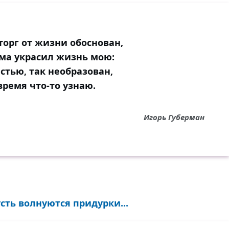
торг от жизни обоснован,
ьма украсил жизнь мою:
астью, так необразован,
время что-то узнаю.
Игорь Губерман
усть волнуются придурки...