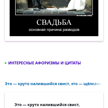
Свадьба — основная причина разводов. Демот
ИНТЕРЕСНЫЕ АФОРИЗМЫ И ЦИТАТЫ
Это — круто налившийся свист, это — щёлканье с
Это — круто налившийся свист,