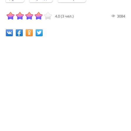
4.0 (3 чел.)
3084