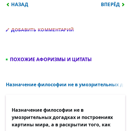
ПРЕДЫДУЩИЙ: ЗАГОВОРИ, ЧТОБЫ Я ТЕБЯ УВИДЕЛ
СЛЕДУЮЩИЙ:
НАЗАД
ВПЕРЁД
Добавить комментарий
ДОБАВИТЬ КОММЕНТАРИЙ
ПОХОЖИЕ АФОРИЗМЫ И ЦИТАТЫ
Назначение философии не в умозрительных догад
Назначение философии не в
умозрительных догадках и построениях
картины мира, а в раскрытии того, как