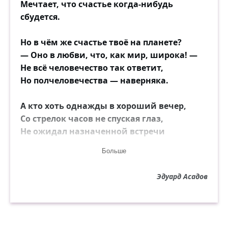
Мечтает, что счастье когда-нибудь
сбудется.
Но в чём же счастье твоё на планете?
— Оно в любви, что, как мир, широка! —
Не всё человечество так ответит,
Но полчеловечества — наверняка.
А кто хоть однажды в хороший вечер,
Со стрелок часов не спуская глаз,
Не ожидал назначенной встречи
И не признался в любви хоть раз?!
Больше
Есть в слове «любовь» и хмельная сила,
Эдуард Асадов
И радость надежды, и боль, и тоска,
И если его смущённо и мило
Не всё человечество произносило,
То девять десятых — наверняка.