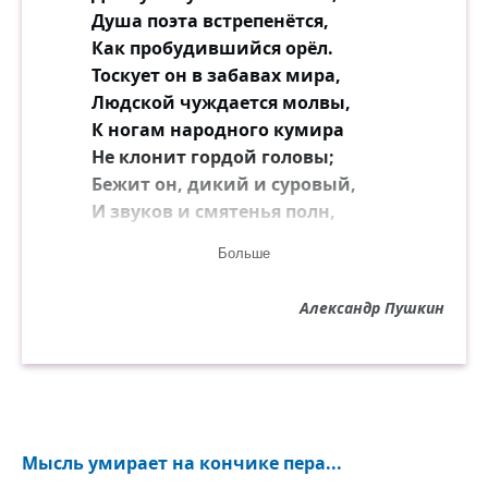
Душа поэта встрепенётся,
Как пробудившийся орёл.
Тоскует он в забавах мира,
Людской чуждается молвы,
К ногам народного кумира
Не клонит гордой головы;
Бежит он, дикий и суровый,
И звуков и смятенья полн,
На берега пустынных волн,
Больше
В широкошумные дубровы...
Александр Пушкин
Мысль умирает на кончике пера...