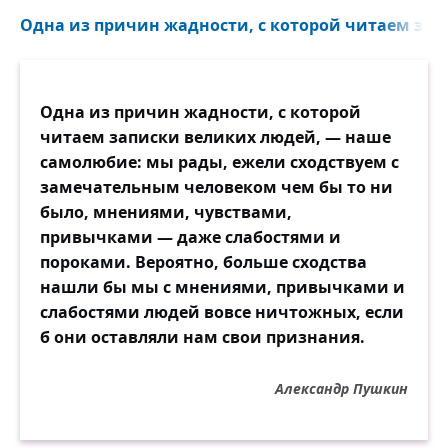
Одна из причин жадности, с которой читаем запи
Но слово сказать — не сердце отдать.
Отсутствие чувств не заменишь ничем.
Любовь не всем суждено познать,
Она, как талант, даётся не всем.
Одна из причин жадности, с которой
читаем записки великих людей, — наше
А сколько людей, а сколько людей
самолюбие: мы рады, ежели сходствуем с
По всякому поводу и без повода
замечательным человеком чем бы то ни
Готовы сказать о любви своей,
было, мнениями, чувствами,
Как телеграмму послать по проводу.
привычками — даже слабостями и
пороками. Вероятно, больше сходства
Поцеловал, ещё не любя,
нашли бы мы с мнениями, привычками и
Обнял взволнованно раз, другой,
слабостями людей вовсе ничтожных, если
И сразу: — Поверь, я люблю тебя! —
б они оставляли нам свои признания.
И тотчас, как эхо: — Любимый мой!
Александр Пушкин
Признавшийся разом в любви навек
Не слишком ли часто порой бывает