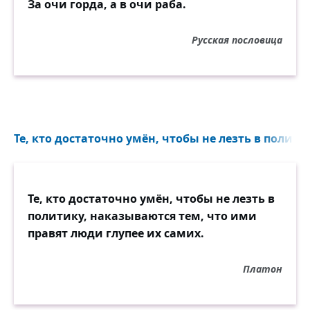
За очи горда, а в очи раба.
Когда не надо — он упрям,
Когда не надо — слаб,
О раб, который стал царём,
Русская пословица
Всё раб, всё тот же раб.
Те, кто достаточно умён, чтобы не лезть в полити
Те, кто достаточно умён, чтобы не лезть в
политику, наказываются тем, что ими
правят люди глупее их самих.
Платон