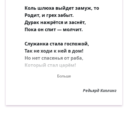
Коль шлюха выйдет замуж, то
Родит, и грех забыт.
Дурак нажрётся и заснёт,
Пока он спит — молчит.
Служанка стала госпожой,
Так не ходи к ней в дом!
Но нет спасенья от раба,
Который стал царём!
Больше
Он в созиданьи бестолков,
А в разрушеньи скор,
Редьярд Киплинг
Он глух к рассудку — криком он
Выигрывает спор.
Для власти власть ему нужна,
И силой дух поправ,