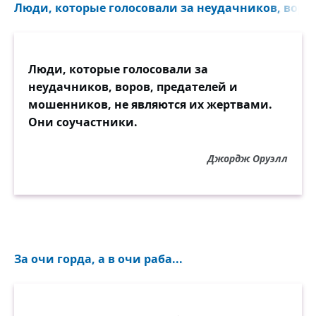
Он славит мудрецом того,
Люди, которые голосовали за неудачников, воров,
Кто лжёт ему: «Ты прав!»
Он был рабом и он привык,
Люди, которые голосовали за
Что коль беда пришла,
неудачников, воров, предателей и
Всегда хозяин отвечал
мошенников, не являются их жертвами.
За все его дела.
Они соучастники.
Когда ж он глупостью теперь
Джордж Оруэлл
В прах превратил страну,
Он снова ищет на кого
Свалить свою вину.
Он обещает так легко,
Но всё забыть готов.
За очи горда, а в очи раба...
Он всех боится — и друзей,
И близких, и врагов.