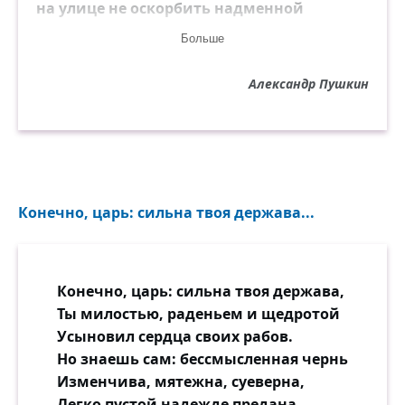
на улице не оскорбить надменной
нищеты, им втайне презираемой: такова
Больше
картина Американских Штатов, недавно
выставленная перед нами.
Александр Пушкин
Конечно, царь: сильна твоя держава...
Конечно, царь: сильна твоя держава,
Ты милостью, раденьем и щедротой
Усыновил сердца своих рабов.
Но знаешь сам: бессмысленная чернь
Изменчива, мятежна, суеверна,
Легко пустой надежде предана,