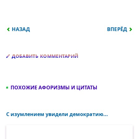
ПРЕДЫДУЩИЙ: ИЗ ВСЕХ НАСЛАЖДЕНИЙ ЖИЗНИ..
СЛЕДУЮЩИЙ
НАЗАД
ВПЕРЁД
Добавить комментарий
ДОБАВИТЬ КОММЕНТАРИЙ
ПОХОЖИЕ АФОРИЗМЫ И ЦИТАТЫ
С изумлением увидели демократию...