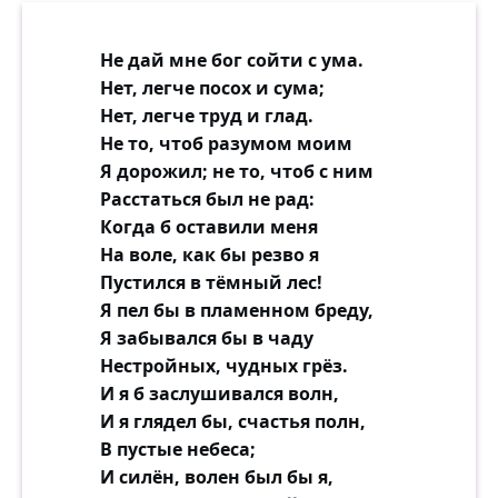
Не дай мне бог сойти с ума.
Нет, легче посох и сума;
Нет, легче труд и глад.
Не то, чтоб разумом моим
Я дорожил; не то, чтоб с ним
Расстаться был не рад:
Когда б оставили меня
На воле, как бы резво я
Пустился в тёмный лес!
Я пел бы в пламенном бреду,
Я забывался бы в чаду
Нестройных, чудных грёз.
И я б заслушивался волн,
И я глядел бы, счастья полн,
В пустые небеса;
И силён, волен был бы я,