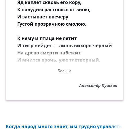
Яд каплет сквозь его кору,
К полудню растопясь от зною,
И застывает ввечеру
Густой прозрачною смолою.
К нему и птица не летит
И тигр нейдёт — лишь вихорь чёрный
На древо смерти набежит
И мчится прочь, уже тлетворный.
Больше
И если туча оросит,
Блуждая, лист его дремучий,
Александр Пушкин
С его ветвей, уж ядовит,
Стекает дождь в песок горючий.
Но человека человек
Послал к анчару властным взглядом:
И тот послушно в путь потёк
Когда народ много знает, им трудно управлять...