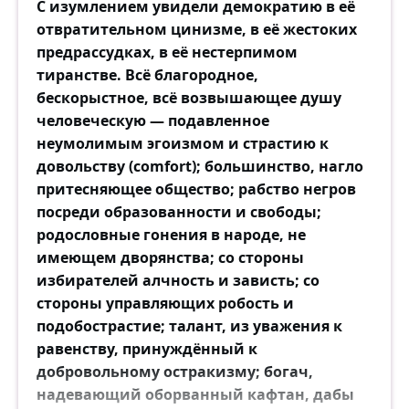
С изумлением увидели демократию в её
отвратительном цинизме, в её жестоких
предрассудках, в её нестерпимом
тиранстве. Всё благородное,
бескорыстное, всё возвышающее душу
человеческую — подавленное
неумолимым эгоизмом и страстию к
довольству (comfort); большинство, нагло
притесняющее общество; рабство негров
посреди образованности и свободы;
родословные гонения в народе, не
имеющем дворянства; со стороны
избирателей алчность и зависть; со
стороны управляющих робость и
подобострастие; талант, из уважения к
равенству, принуждённый к
добровольному остракизму; богач,
надевающий оборванный кафтан, дабы