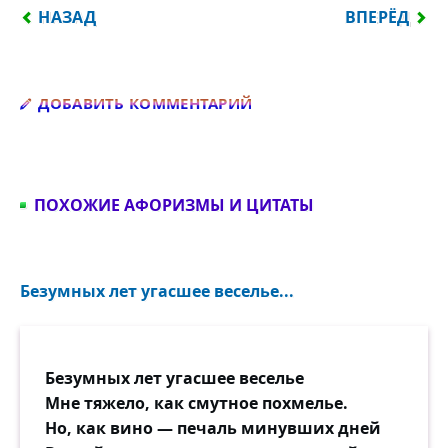
ПРЕДЫДУЩИЙ: ЛЮБЯЩИЕ НЕ ВСТРЕЧАЮТСЯ, ОНИ С
СЛЕДУЮЩИЙ
НАЗАД
ВПЕРЁД
Добавить комментарий
ДОБАВИТЬ КОММЕНТАРИЙ
ПОХОЖИЕ АФОРИЗМЫ И ЦИТАТЫ
Безумных лет угасшее веселье...
Безумных лет угасшее веселье
Мне тяжело, как смутное похмелье.
Но, как вино — печаль минувших дней