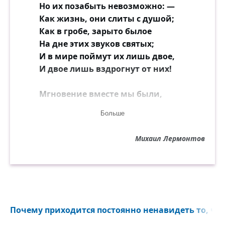
Но их позабыть невозможно: —
Как жизнь, они слиты с душой;
Как в гробе, зарыто былое
На дне этих звуков святых;
И в мире поймут их лишь двое,
И двое лишь вздрогнут от них!
Мгновение вместе мы были,
Но вечность ничто перед ним:
Больше
Все чувства мы вдруг истощили,
Сожгли поцелуем одним;
Михаил Лермонтов
Прости! — не жалей безрассудно,
О краткой любви не жалей: —
Расстаться казалось нам трудно;
— Но встретиться было б трудней!
Почему приходится постоянно ненавидеть то, чт