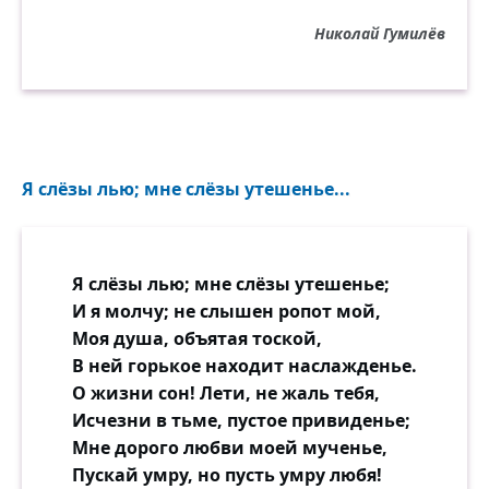
Будь счастливой, с кем хочешь, хоть с
Николай Гумилёв
ним,
Я уеду далёким, далёким,
Я не буду печальным и злым.
Мне из рая, прохладного рая,
Видны белые отсветы дня...
Я слёзы лью; мне слёзы утешенье...
И мне сладко — не плачь, дорогая, —
Знать, что ты отравила меня».
Я слёзы лью; мне слёзы утешенье;
И я молчу; не слышен ропот мой,
Моя душа, объятая тоской,
В ней горькое находит наслажденье.
О жизни сон! Лети, не жаль тебя,
Исчезни в тьме, пустое привиденье;
Мне дорого любви моей мученье,
Пускай умру, но пусть умру любя!