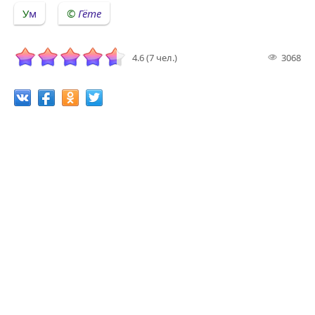
Ум
Гёте
4.6 (7 чел.)
3068