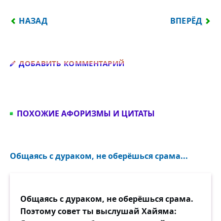
ПРЕДЫДУЩИЙ: ВЕЛИЧИЕ ИСКУССТВА ЯСНЕЕ ВСЕГО
СЛЕДУЮЩИЙ:
НАЗАД
ВПЕРЁД
Добавить комментарий
ДОБАВИТЬ КОММЕНТАРИЙ
ПОХОЖИЕ АФОРИЗМЫ И ЦИТАТЫ
Общаясь с дураком, не оберёшься срама...
Общаясь с дураком, не оберёшься срама.
Поэтому совет ты выслушай Хайяма: