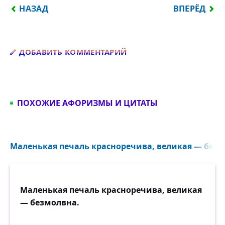
ПРЕДЫДУЩИЙ: ТОТ, КТО ДЕЛАЕТ ДОБРО ДРУГОМУ,
СЛЕДУЮЩИЙ
НАЗАД
ВПЕРЁД
Добавить комментарий
ДОБАВИТЬ КОММЕНТАРИЙ
ПОХОЖИЕ АФОРИЗМЫ И ЦИТАТЫ
Маленькая печаль красноречива, великая — безм
Маленькая печаль красноречива, великая
— безмолвна.