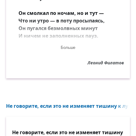
Он смолкал по ночам, но и тут —
Что ни утро — в поту просыпаясь,
Он пугался безмолвных минут
И ничем не заполненных пауз.
Больше
Но однажды случилась беда:
Он влюбился, и смолк в восхищеньи…
Леонид Филатов
И к нему снизошла немота —
И свершила обряд очищенья.
Он притих, и разгладил чело,
И до боли почувствовал снова
То мгновение, после чего
Не говорите, если это не изменяет тишину к лучш
Станет страшно за первое слово…
Не говорите, если это не изменяет тишину