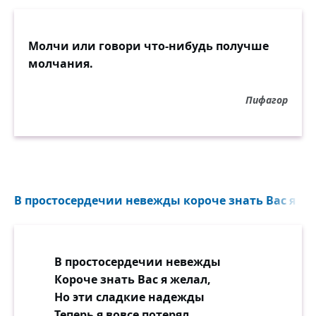
Молчи или говори что-нибудь получше
молчания.
Пифагор
В простосердечии невежды короче знать Вас я жел
В простосердечии невежды
Короче знать Вас я желал,
Но эти сладкие надежды
Теперь я вовсе потерял.