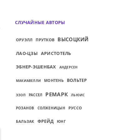
СЛУЧАЙНЫЕ АВТОРЫ
ИЙ: КУПИ ПРЕЖДЕ КАРТИНУ, А ПОСЛЕ — Р
ВЫСОЦКИЙ
ОРУЭЛЛ
ПРУТКОВ
ЛАО-ЦЗЫ
АРИСТОТЕЛЬ
ЭБНЕР-ЭШЕНБАХ
АНДЕРСЕН
ВОЛЬТЕР
МОНТЕНЬ
МАКИАВЕЛЛИ
РЕМАРК
РАССЕЛ
ЭЗОП
ЛЬЮИС
РУССО
РОЗАНОВ
СОЛЖЕНИЦЫН
ФРЕЙД
БАЛЬЗАК
ЮНГ