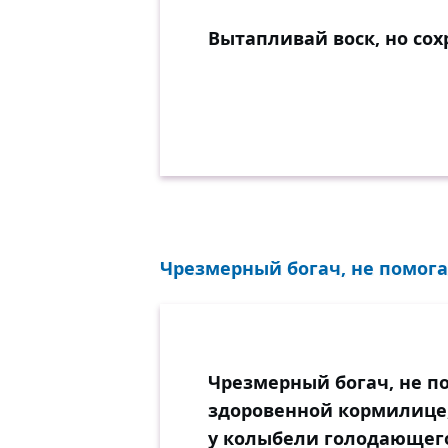
Вытапливай воск, но сох
Чрезмерный богач, не помог
Чрезмерный богач, не 
здоровенной кормилице,
у колыбели голодающего