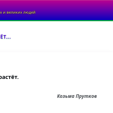
х и великих людей
Т...
растёт.
Козьма Прутков