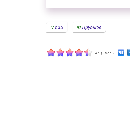
Мера
Прутков
4.5 (2 чел.)