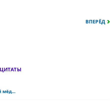
...
СЛЕДУЮЩ
ВПЕРЁД
обавить комментарий
 ЦИТАТЫ
 мёд...