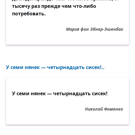
тысячу раз прежде чем что-либо
потребовать.
Мария фон Эбнер-Эшенбах
У семи нянек — четырнадцать сисек!..
У семи нянек — четырнадцать сисек!
Николай Фоменко