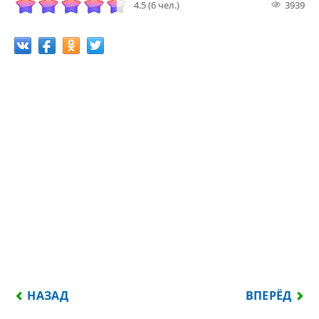
4.5 (6 чел.)
3939
ПРЕДЫДУЩИЙ: ОТЛИЧНАЯ РАБОТА...
СЛЕДУЮЩИЙ
НАЗАД
ВПЕРЁД