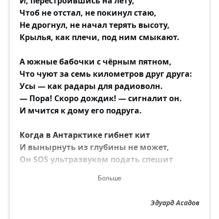
И, перестроившись на лету,
Чтоб не отстал, не покинул стаю,
Не дрогнул, не начал терять высоту,
Крылья, как плечи, под ним смыкают.
А южные бабочки с чёрным пятном,
Что чуют за семь километров друг друга:
Усы — как радары для радиоволн.
— Пора! Скоро дождик! — сигналит он.
И мчится к дому его подруга.
Когда в Антарктике гибнет кит
И вынырнуть из глубины не может,
Он SOS ультразвуком подать спешит
Всем, кто услышит, поймёт, поможет.
Больше
И все собратья киты вокруг,
Эдуард Асадов
Как по команде, на дно ныряют,