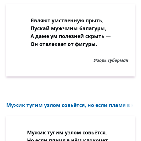
Являют умственную прыть,
Пускай мужчины-балагуры,
А даме ум полезней скрыть —
Он отвлекает от фигуры.
Игорь Губерман
Мужик тугим узлом совьётся, но если пламя в нём
Мужик тугим узлом совьётся,
Но если пламя в нём клокочет —