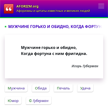
AFORIZM.org
Афоризмы и цитаты известных и великих людей
МУЖЧИНЕ ГОРЬКО И ОБИДНО, КОГДА ФОРТУНА С
Мужчине горько и обидно,
Когда фортуна с ним фригидна.
Игорь Губерман
Мужчина
Обида
Печаль
Удача
Юмор
Губерман