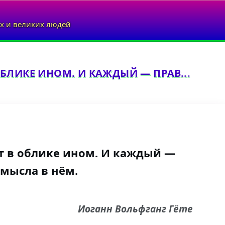
х и великих людей
БЛИКЕ ИНОМ. И КАЖДЫЙ — ПРАВ...
 в облике ином. И каждый —
смысла в нём.
Иоганн Вольфганг Гёте