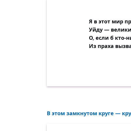
Я в этот мир п
Уйду — велики
О, если б кто-
Из праха вызв
В этом замкнутом круге — крут