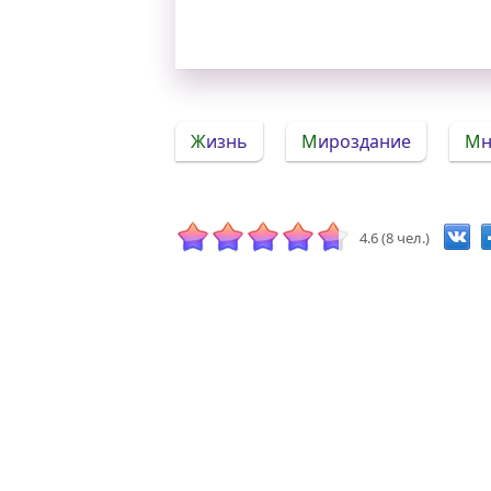
Жизнь
Мироздание
М
4.6 (8 чел.)