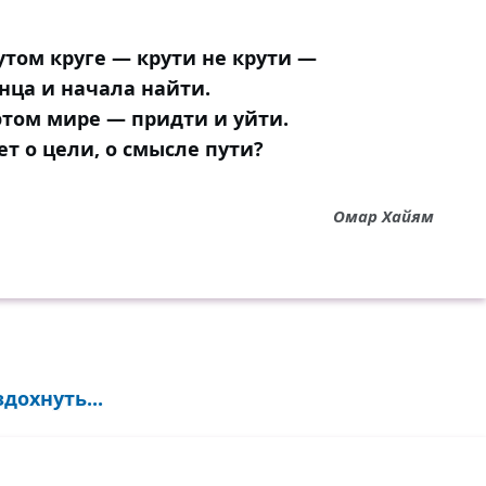
утом круге — крути не крути —
онца и начала найти.
этом мире — придти и уйти.
т о цели, о смысле пути?
Омар Хайям
дохнуть...