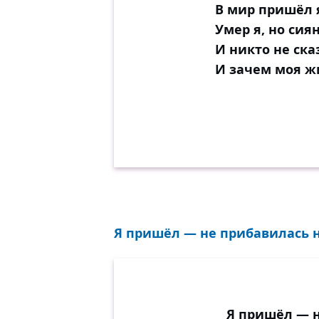
В мир пришёл я
Умер я, но сия
И никто не ск
И зачем моя ж
Я пришёл — не прибавилась не
Я пришёл — н