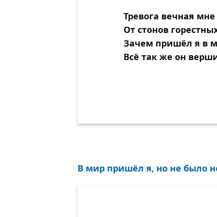
Тревога вечная мне 
От стонов горестных
Зачем пришёл я в ми
Всё так же он верш
В мир пришёл я, но не было н