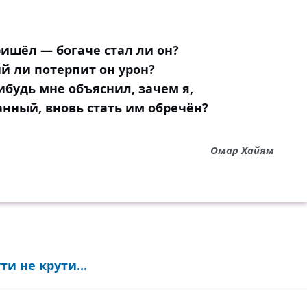
ришёл — богаче стал ли он?
й ли потерпит он урон?
нибудь мне объяснил, зачем я,
анный, вновь стать им обречён?
Омар Хайям
и не крути...