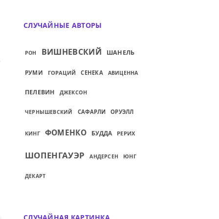
СЛУЧАЙНЫЕ АВТОРЫ
ВИШНЕВСКИЙ
ШАНЕЛЬ
РОН
ИЙ: ИСКУССТВО ЕСТЬ ПОСРЕДНИК ТОГО, Ч
РУМИ
ГОРАЦИЙ
СЕНЕКА
АВИЦЕННА
ПЕЛЕВИН
ДЖЕКСОН
САФАРЛИ
ОРУЭЛЛ
ЧЕРНЫШЕВСКИЙ
ФОМЕНКО
БУДДА
КИНГ
РЕРИХ
ШОПЕНГАУЭР
ЮНГ
АНДЕРСЕН
ДЕКАРТ
СЛУЧАЙНАЯ КАРТИНКА