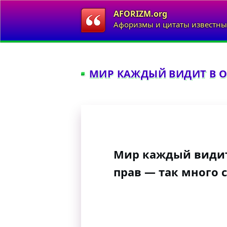
AFORIZM.org
Афоризмы и цитаты известны
МИР КАЖДЫЙ ВИДИТ В О
Мир каждый видит
прав — так много 