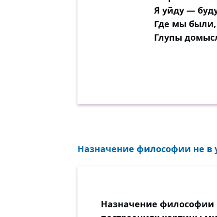
Я уйду — буду
Где мы были,
Глупы домысл
Назначение философии не в у
Назначение философии н