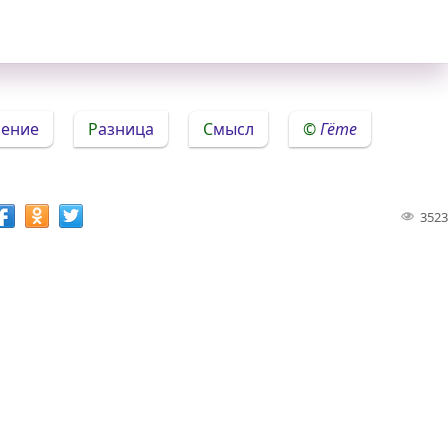
нение
Разница
Смысл
Гёте
3523