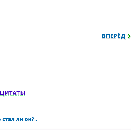
ВСЕГДА ЛУЧШЕ, ЧЕМ ОТЧАИВАТЬСЯ...
СЛЕДУЮЩ
ВПЕРЁД
обавить комментарий
 ЦИТАТЫ
стал ли он?..