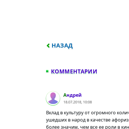
ПРЕДЫДУЩИЙ: СОЮЗ ГЛУ
НАЗАД
КОММЕНТАРИИ
#1
Андрей
18.07.2018, 10:08
Вклад в культуру от огромного кол
ушедших в народ в качестве афориз
более значим, чем все ее роли в ки