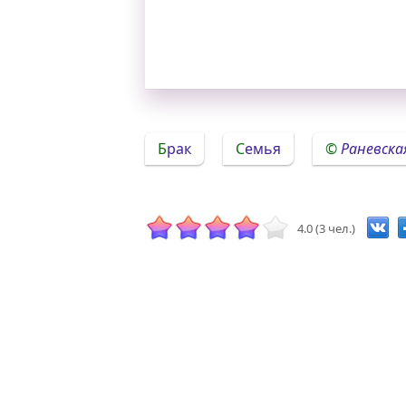
Брак
Семья
Раневска
4.0 (3 чел.)