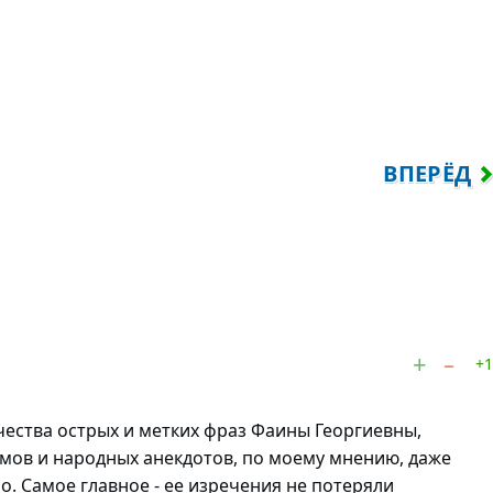
ПОГО МУЖЧИНЫ И ГЛУПОЙ ЖЕНЩИНЫ ПОР
СЛЕДУЮЩ
ВПЕРЁД
+1
ичества острых и метких фраз Фаины Георгиевны,
мов и народных анекдотов, по моему мнению, даже
но. Самое главное - ее изречения не потеряли