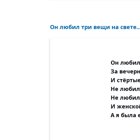
Он любил три вещи на свете..
Он любил 
За вечер
И стёрты
Не любил,
Не любил
И женской
А я была 