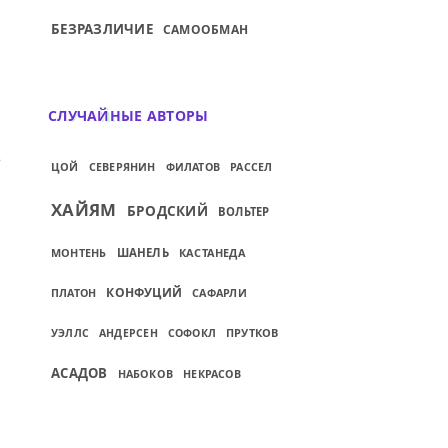
БЕЗРАЗЛИЧИЕ
САМООБМАН
СЛУЧАЙНЫЕ АВТОРЫ
ОЖДАЕТ МАТЬ-ГЕРОИНЮ...
ИЙ: ОДИНОЧЕСТВО — ЭТО СОСТОЯНИЕ, О
ЦОЙ
СЕВЕРЯНИН
ФИЛАТОВ
РАССЕЛ
ХАЙЯМ
БРОДСКИЙ
ВОЛЬТЕР
МОНТЕНЬ
ШАНЕЛЬ
КАСТАНЕДА
КОНФУЦИЙ
САФАРЛИ
ПЛАТОН
ПРУТКОВ
УЭЛЛС
АНДЕРСЕН
СОФОКЛ
АСАДОВ
НАБОКОВ
НЕКРАСОВ