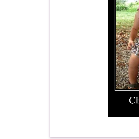
Сын с женой глазами св