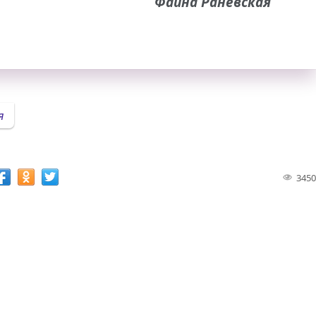
Фаина Раневская
я
3450