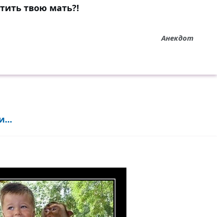
тить твою мать?!
Анекдот
...