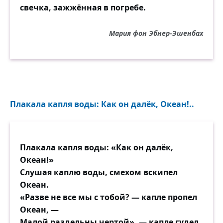
свечка, зажжённая в погребе.
Мария фон Эбнер-Эшенбах
Плакала капля воды: Как он далёк, Океан!..
Плакала капля воды: «Как он далёк,
Океан!»
Слушая каплю воды, смехом вскипел
Океан.
«Разве не все мы с тобой? — капле пропел
Океан, —
Малой раздельны чертой», — капле гудел