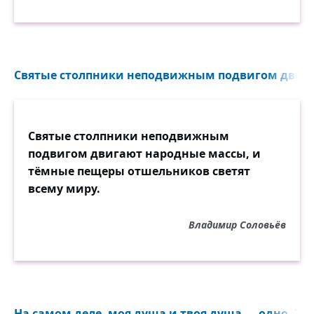
Святые столпники неподвижным подвигом двига
Святые столпники неподвижным
подвигом двигают народные массы, и
тёмные пещеры отшельников светят
всему миру.
Владимир Соловьёв
На самом деле, моя душа и твоя душа — одно. Ты 