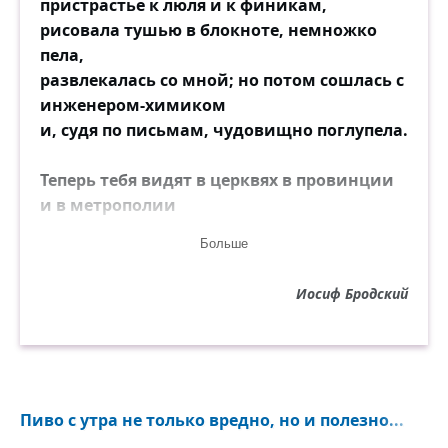
пристрастье к люля и к финикам,
рисовала тушью в блокноте, немножко
пела,
развлекалась со мной; но потом сошлась с
инженером-химиком
и, судя по письмам, чудовищно поглупела.
Теперь тебя видят в церквях в провинции
и в метрополии
на панихидах по общим друзьям, идущих
Больше
теперь сплошною
чередой; и я рад, что на свете есть
Иосиф Бродский
расстоянья более
немыслимые, чем между тобой и мною.
Не пойми меня дурно. С твоим голосом,
телом, именем
Пиво с утра не только вредно, но и полезно...
ничего уже больше не связано; никто их