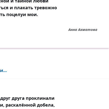
сной и тайной любви
ться и плакать тревожно
ть поцелуи мои.
Анна Ахматова
...
 друг друга проклинали
ти, раскалённой добела,