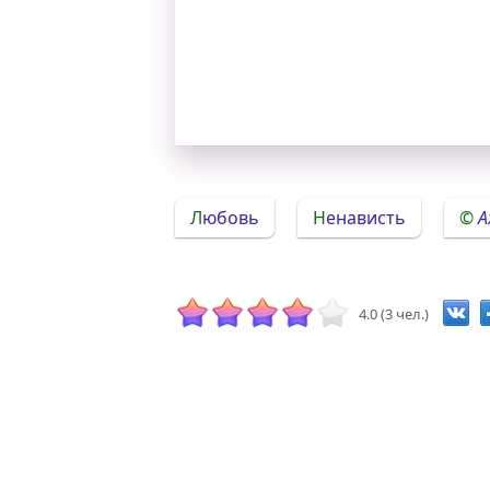
Любовь
Ненависть
А
4.0 (3 чел.)