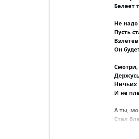
Белеет 
Не надо
Пусть с
Взлетев
Он буде
Смотри,
Держусь
Ничьих 
И не пл
А ты, м
Стал бл
Что слы
Всё шеп