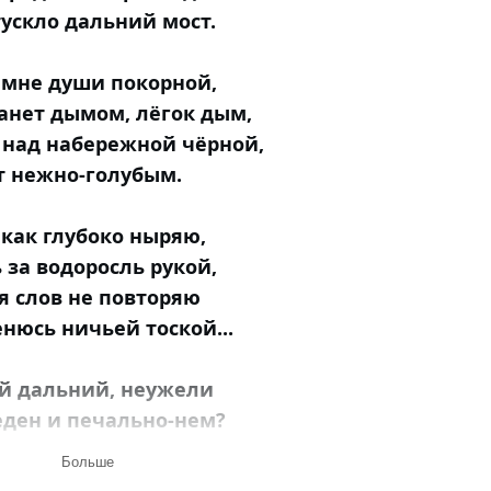
тускло дальний мост.
 мне души покорной,
танет дымом, лёгок дым,
 над набережной чёрной,
т нежно-голубым.
 как глубоко ныряю,
 за водоросль рукой,
я слов не повторяю
енюсь ничьей тоской...
ой дальний, неужели
еден и печально-нем?
шу? Целых три недели
Больше
чешь: «Бедная, зачем?!»