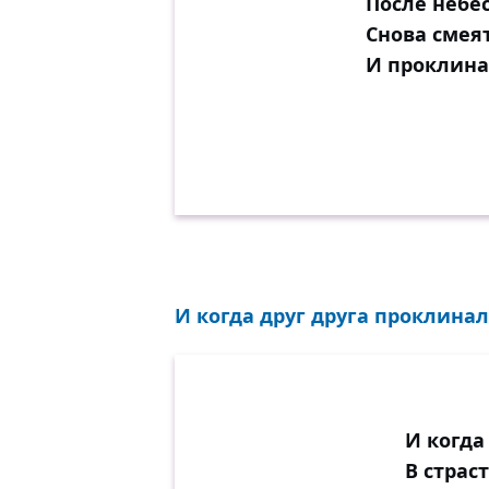
После небе
Снова смея
И проклина
И когда друг друга проклинали
И когда
В страс