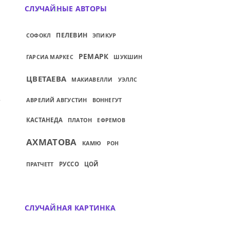
СЛУЧАЙНЫЕ АВТОРЫ
ПЕЛЕВИН
ЭПИКУР
СОФОКЛ
РЕМАРК
ГАРСИА МАРКЕС
ШУКШИН
ЦВЕТАЕВА
МАКИАВЕЛЛИ
УЭЛЛС
ИЙ: ЭТО — ВЫЖИМКИ БЕССОННИЦ...
АВРЕЛИЙ АВГУСТИН
ВОННЕГУТ
КАСТАНЕДА
ПЛАТОН
ЕФРЕМОВ
АХМАТОВА
КАМЮ
РОН
РУССО
ЦОЙ
ПРАТЧЕТТ
СЛУЧАЙНАЯ КАРТИНКА