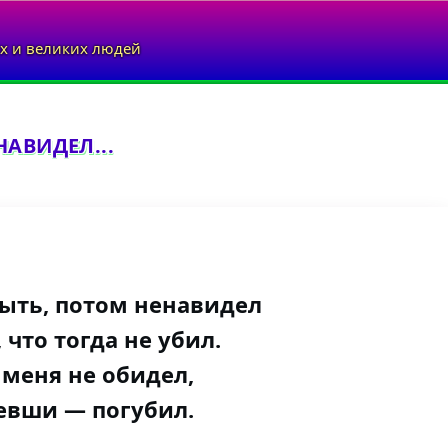
х и великих людей
АВИДЕЛ...
ыть, потом ненавидел
 что тогда не убил.
 меня не обидел,
евши — погубил.