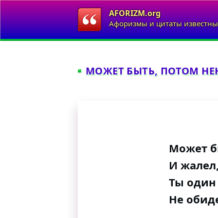
AFORIZM.org
Афоризмы и цитаты известны
МОЖЕТ БЫТЬ, ПОТОМ НЕН
Может б
И жалел,
Ты один
Не обид