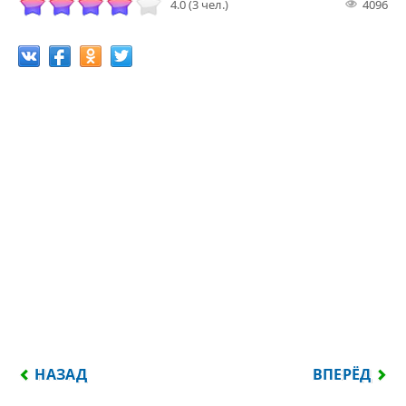
4.0 (3 чел.)
4096
ПРЕДЫДУЩИЙ: ТОГО, КТО НЕ ЗАДУМЫВАЕТСЯ О Д
СЛЕДУЮЩИЙ
НАЗАД
ВПЕРЁД