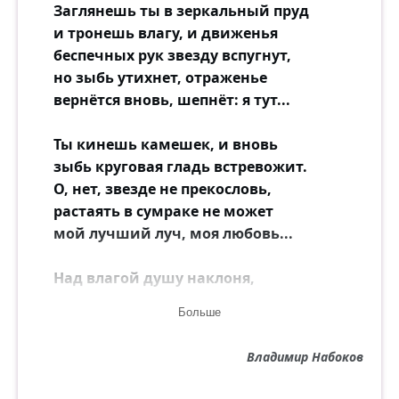
Заглянешь ты в зеркальный пруд
и тронешь влагу, и движенья
беспечных рук звезду вспугнут,
но зыбь утихнет, отраженье
вернётся вновь, шепнёт: я тут...
Ты кинешь камешек, и вновь
зыбь круговая гладь встревожит.
О, нет, звезде не прекословь,
растаять в сумраке не может
мой лучший луч, моя любовь...
Над влагой душу наклоня,
так незаметно ты привыкнешь
Больше
к кольцу тончайшего огня;
и вдруг поймёшь, и тихо вскрикнешь,
Владимир Набоков
и тихо позовёшь меня...