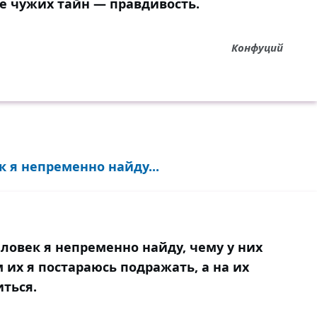
ие чужих тайн — правдивость.
Конфуций
 я непременно найду...
ловек я непременно найду, чему у них
 их я постараюсь подражать, а на их
иться.