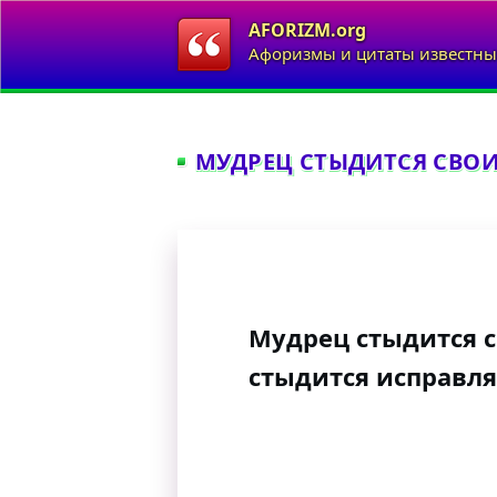
AFORIZM.org
Афоризмы и цитаты известны
МУДРЕЦ СТЫДИТСЯ СВОИХ
Мудрец стыдится с
стыдится исправля