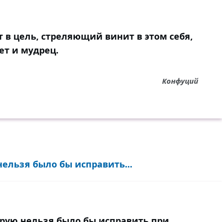
т в цель, стреляющий винит в этом себя,
ает и мудрец.
Конфуций
нельзя было бы исправить...
орую нельзя было бы исправить при