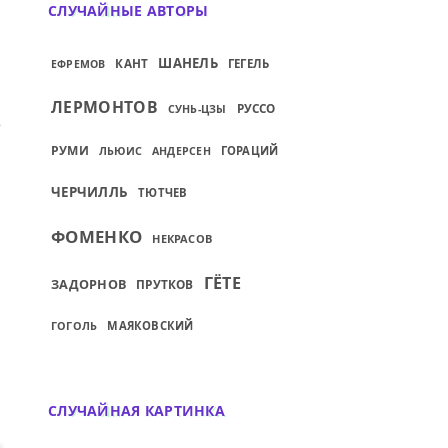
СЛУЧАЙНЫЕ АВТОРЫ
ШАНЕЛЬ
КАНТ
ГЕГЕЛЬ
ЕФРЕМОВ
ЛЕРМОНТОВ
РУССО
СУНЬ-ЦЗЫ
 ПЛАНОВ...
ИЙ: БЫТЬ ОБИЖЕННЫМ ИЛИ ОГРАБЛЕНН
РУМИ
ГОРАЦИЙ
ЛЬЮИС
АНДЕРСЕН
ЧЕРЧИЛЛЬ
ТЮТЧЕВ
ФОМЕНКО
НЕКРАСОВ
ГЁТЕ
ЗАДОРНОВ
ПРУТКОВ
МАЯКОВСКИЙ
ГОГОЛЬ
СЛУЧАЙНАЯ КАРТИНКА