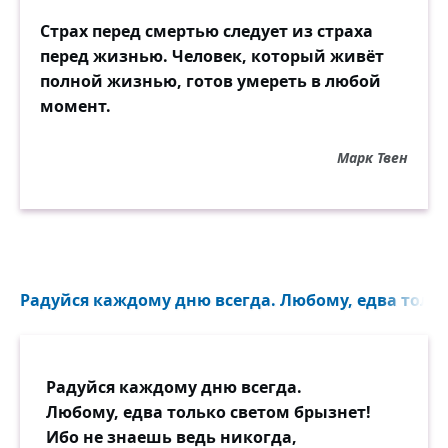
или когда мы, в полном мраке, на
Страх перед смертью следует из страха
несколько месяцев вмерзали в
перед жизнью. Человек, который живёт
арктические льды, — я был в десять раз
полной жизнью, готов умереть в любой
счастливее, чем когда-либо будете вы или
момент.
они. Вы ищете себе богатого мужа. Я в
вашем возрасте искал лишений,
Марк Твен
опасностей, ужасов, смерти, чтобы всем
существом своим ощущать, что я живу. Я
не позволял страху смерти управлять моей
жизнью. И наградой мне было то, что я
жил. А вот вы позволяете, чтобы страх
перед бедностью управлял вашей жизнью.
Радуйся каждому дню всегда. Любому, едва тольк
Этим вы достигнете того, что вы будете
есть, а жить вы не будете.
Радуйся каждому дню всегда.
Любому, едва только светом брызнет!
Ибо не знаешь ведь никогда,