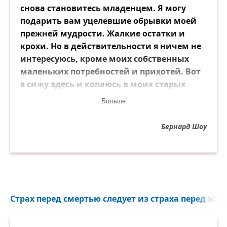
снова становитесь младенцем. Я могу
подарить вам уцелевшие обрывки моей
прежней мудрости. Жалкие остатки и
крохи. Но в действительности я ничем не
интересуюсь, кроме моих собственных
маленьких потребностей и прихотей. Вот
я сижу здесь и копаюсь в моих старых
изобретениях, стараясь обратить их в
Больше
средство истребления моих ближних. Я
вижу, как мои дочери и их мужья живут
Бернард Шоу
бессмысленной жизнью, всё это —
романтика, чувства, снобизм. Я вижу, как
вы, более юное поколение,
отворачиваетесь от их романтики, чувств
и снобизма, предпочитая им деньги,
комфорт и жестокий здравый смысл. И я
Страх перед смертью следует из страха перед жиз
знаю, что, когда я стоял на своём
капитанском мостике во время тайфуна