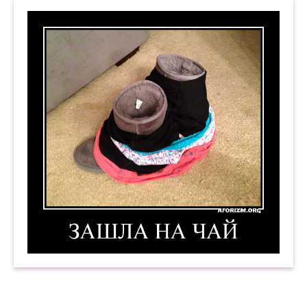
папаша её склеил и повесил
сушиться, чтоб бедняжку привести
в порядок. И отшлёпать забияку.
И не предполагал он потрясти
слонявшегося в сумерки зеваку.
Он скромен. Океаны переплыв
в одном (да это слыхано ли?) месте
(плачь, Амундсен с Папаниным), открыв
два полюса испорченности вместе.
Что стоит пребывание на льду
и самая отважная корзина
ракеты с дирижаблями — в виду
откупоренной банки казеина!
Зашла на чай. Демотиватор