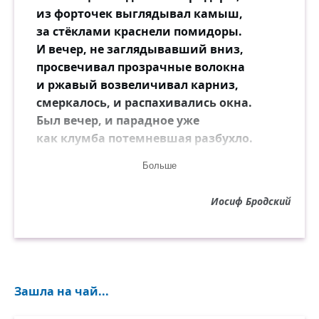
из форточек выглядывал камыш,
за стёклами краснели помидоры.
И вечер, не заглядывавший вниз,
просвечивал прозрачные волокна
и ржавый возвеличивал карниз,
смеркалось, и распахивались окна.
Был вечер, и парадное уже
как клумба потемневшая разбухло.
Тут и узрел я: в третьем этаже
Больше
маячила пластмассовая кукла.
Она была, увы, расчленена,
Иосиф Бродский
безжизненна, и (плачь, антибиотик)
конечности свисали из окна,
и сумерки приветствовал животик.
Малыш, рассвирепевший, словно лев,
Зашла на чай...
ей ножки повыдёргивал из чресел.
Но клею, так сказать, не пожалев,